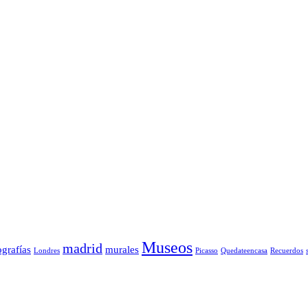
Museos
madrid
ografías
murales
Londres
Picasso
Quedateencasa
Recuerdos