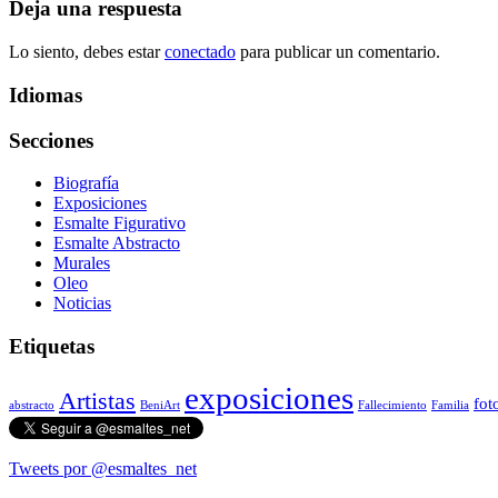
Deja una respuesta
Lo siento, debes estar
conectado
para publicar un comentario.
Idiomas
Secciones
Biografía
Exposiciones
Esmalte Figurativo
Esmalte Abstracto
Murales
Oleo
Noticias
Etiquetas
exposiciones
Artistas
fot
abstracto
BeniArt
Fallecimiento
Familia
Tweets por @esmaltes_net