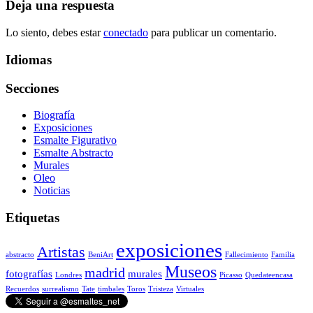
Deja una respuesta
Lo siento, debes estar
conectado
para publicar un comentario.
Idiomas
Secciones
Biografía
Exposiciones
Esmalte Figurativo
Esmalte Abstracto
Murales
Oleo
Noticias
Etiquetas
exposiciones
Artistas
abstracto
BeniArt
Fallecimiento
Familia
Museos
madrid
fotografías
murales
Londres
Picasso
Quedateencasa
Recuerdos
surrealismo
Tate
timbales
Toros
Tristeza
Virtuales